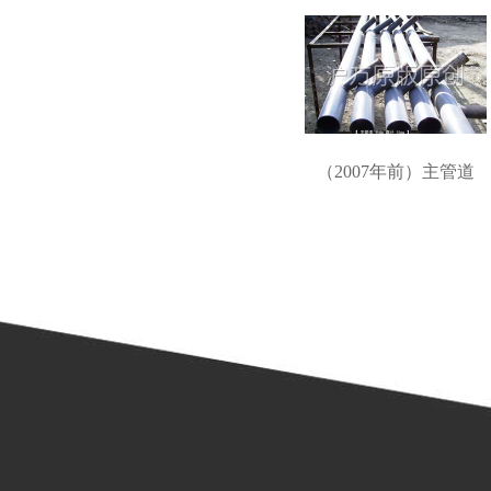
（2007年前）主管道