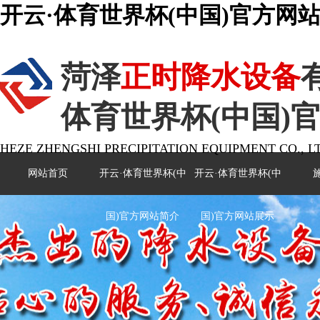
开云·体育世界杯(中国)官方网
菏泽
正时降水设备
体育世界杯(中国)
HEZE ZHENGSHI PRECIPITATION EQUIPMENT CO., L
网站首页
开云·体育世界杯(中
开云·体育世界杯(中
国)官方网站简介
国)官方网站展示